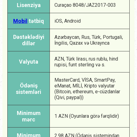
Lisenziya
Curaçao 8048/JAZ2017-003
Mobil
tətbiq
iOS, Android
Dəstəklədiyi
Azərbaycan, Rus, Türk, Portugali,
dillər
İngilis, Qazax və Ukraynca
AZN, Türk lirası, rus rublu, hind
Valyuta
rupisi, funt sterling və s.
MasterCard, VİSA, SmartPay,
Ödəniş
eManat, MİLİ, Kripto valyutar
sistemləri
(Bitcoin, ethereum, e-cüzdanlar
(Qivi, paypal))
Minimum
1 AZN (Oyunlara görə fərqlidir)
mərc
Minimum
2.98 AZN (Ödəniş sistemindən