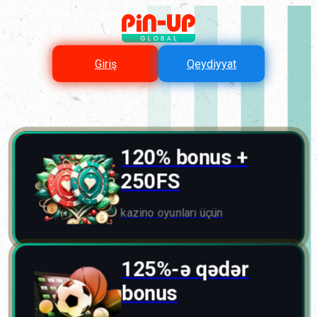
Giriş
Qeydiyyat
120% bonus +
250FS
kazino oyunları üçün
125%-ə qədər
bonus