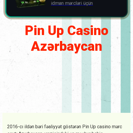
idman mərcləri üçün
Pin Up Casino
Azərbaycan
2016-cı ildən bəri fəaliyyət göstərən Pin Up casino mərc