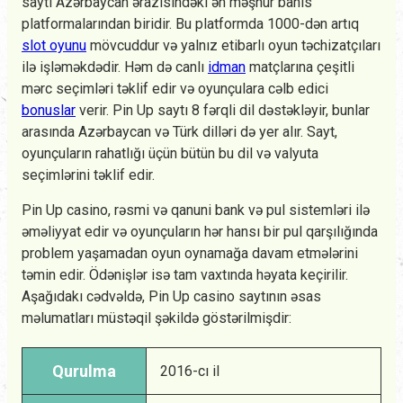
saytı Azərbaycan ərazisindəki ən məşhur bahis
platformalarından biridir. Bu platformda 1000-dən artıq
slot oyunu
mövcuddur və yalnız etibarlı oyun təchizatçıları
ilə işləməkdədir. Həm də canlı
idman
matçlarına çeşitli
mərc seçimləri təklif edir və oyunçulara cəlb edici
bonuslar
verir. Pin Up saytı 8 fərqli dil dəstəkləyir, bunlar
arasında Azərbaycan və Türk dilləri də yer alır. Sayt,
oyunçuların rahatlığı üçün bütün bu dil və valyuta
seçimlərini təklif edir.
Pin Up casino, rəsmi və qanuni bank və pul sistemləri ilə
əməliyyat edir və oyunçuların hər hansı bir pul qarşılığında
problem yaşamadan oyun oynamağa davam etmələrini
təmin edir. Ödənişlər isə tam vaxtında həyata keçirilir.
Aşağıdakı cədvəldə, Pin Up casino saytının əsas
məlumatları müstəqil şəkildə göstərilmişdir:
Qurulma
2016-cı il