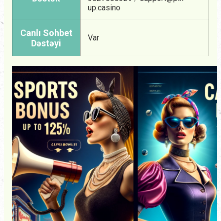
up.casino
Canlı Sohbet
Var
Dəstəyi