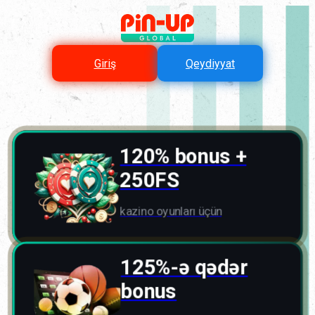
Giriş
Qeydiyyat
120% bonus +
250FS
kazino oyunları üçün
125%-ə qədər
bonus