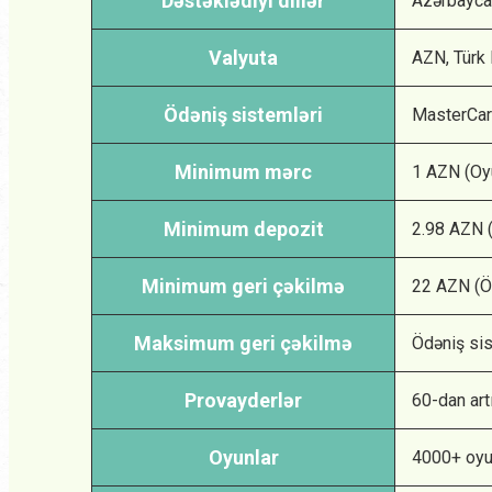
Dəstəklədiyi dillər
Azərbaycan
Valyuta
AZN, Türk l
Ödəniş sistemləri
MasterCard
Minimum mərc
1 AZN (Oyu
Minimum depozit
2.98 AZN (
Minimum geri çəkilmə
22 AZN (Öd
Maksimum geri çəkilmə
Ödəniş sis
Provayderlər
60-dan art
Oyunlar
4000+ oy