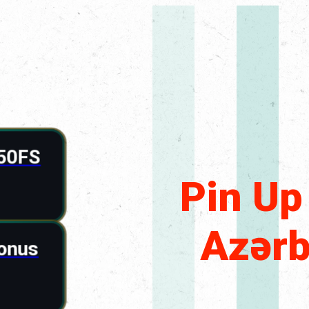
250FS
Pin Up
Azər
bonus