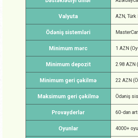
Dəstəklədiyi dillər
Azərbaycan
Valyuta
AZN, Türk l
Ödəniş sistemləri
MasterCard
Minimum mərc
1 AZN (Oyu
Minimum depozit
2.98 AZN (
Minimum geri çəkilmə
22 AZN (Öd
Maksimum geri çəkilmə
Ödəniş sis
Provayderlər
60-dan art
Oyunlar
4000+ oy