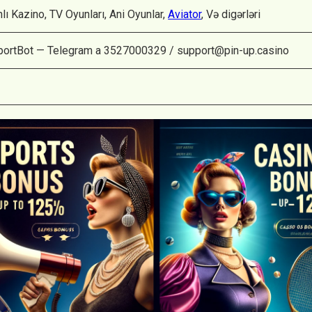
nlı Kazino, TV Oyunları, Ani Oyunlar,
Aviator
, Və digərləri
ortBot — Telegram a 3527000329 /
support@pin-up.casino