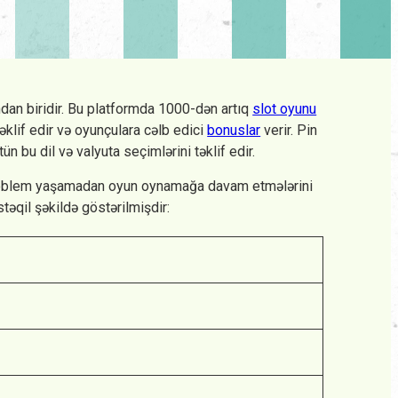
dan biridir. Bu platformda 1000-dən artıq
slot oyunu
əklif edir və oyunçulara cəlb edici
bonuslar
verir. Pin
ün bu dil və valyuta seçimlərini təklif edir.
da problem yaşamadan oyun oynamağa davam etmələrini
təqil şəkildə göstərilmişdir: