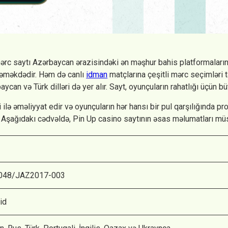
mərc saytı Azərbaycan ərazisindəki ən məşhur bahis platformaların
işləməkdədir. Həm də canlı
idman
matçlarına çeşitli mərc seçimləri t
ycan və Türk dilləri də yer alır. Sayt, oyunçuların rahatlığı üçün büt
i ilə əməliyyat edir və oyunçuların hər hansı bir pul qarşılığın
r. Aşağıdakı cədvəldə, Pin Up casino saytının əsas məlumatları müs
8048/JAZ2017-003
id