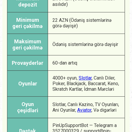
depozit
asılıdır)
Minimum
22 AZN (Ödəniş sistemlərinə
geri çəkilmə
görə dəyişir)
Maksimum
Ödəniş sistemlərinə görə dəyişir
geri çəkilmə
Provayderlər
60-dan artıq
4000+ oyun,
Slotlar
, Canlı Diler,
Oyunlar
Poker, Blackjack, Baccarat, Keno,
Skratch Kartlar, İdman Mərcləri
Oyun
Slotlar, Canlı Kazino, TV Oyunları,
çeşidləri
Ani Oyunlar,
Aviator
, Və digərləri
PinUpSupportBot — Telegram a
Dəstək
3527000329 /
support@pin-